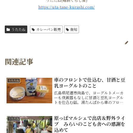
うたたね(晴耕くらし舎)
https://uta-tane-kurashi.com/
うたたね
カレーパン販売
告知
関連記事
車のフロントで仕込む、甘酒と豆
うたたね
乳ヨーグルトのこと
広島県尾道市向島で、ヨーグルトメーカ
ーも炊飯器もなしに甘酒と豆乳ヨーグル
トを仕込む話。湯たんぽから車のフロン
トへ。試行錯誤の末にたどり着いた、シ
ンプルな天然熱源発酵のくらしの記録で
す。
原っぱマルシェで出店＆野外ライ
うたたね
ブ みらいのこども舎への感謝を
込めて