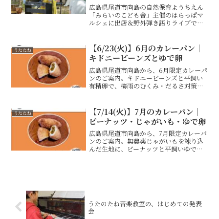
広島県尾道市向島の自然保育ようちえん
「みらいのこども舎」主催のはらっぱマ
ルシェに出店＆野外弾き語りライブで参
加。感謝の気持ちを込めた、青空の下の
特別な一日のレポートです。
【6/23(火)】6月のカレーパン｜
うたたね
キドニービーンズとゆで卵
広島県尾道市向島から、6月限定カレーパ
ンのご案内。キドニービーンズと平飼い
有精卵で、梅雨のむくみ・だるさ対策
に。ぜひご来店ください。
【7/14(火)】7月のカレーパン｜
うたたね
ピーナッツ・じゃがいも・ゆで卵
広島県尾道市向島から、7月限定カレーパ
ンのご案内。無農薬じゃがいもを練り込
んだ生地に、ピーナッツと平飼いゆで卵
のカレーを包みました。ぜひご来店くだ
さい。
うたのたね音楽教室の、はじめての発表
会