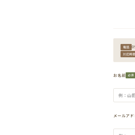
0
電話
対応時
お名前
必須
メールアド