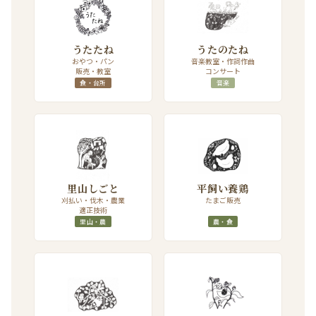
うたたね
うたのたね
おやつ・パン
音楽教室・作詞作曲
販売・教室
コンサート
食・台所
音楽
里山しごと
平飼い養鶏
刈払い・伐木・農業
たまご販売
適正技術
里山・農
農・食