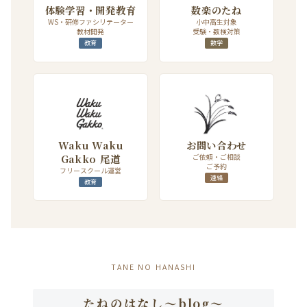
体験学習・開発教育
数楽のたね
WS・研修ファシリテーター
小中高生対象
教材開発
受験・数検対策
教育
数学
Waku Waku
お問い合わせ
Gakko 尾道
ご依頼・ご相談
ご予約
フリースクール運営
連絡
教育
TANE NO HANASHI
たねのはなし～blog～