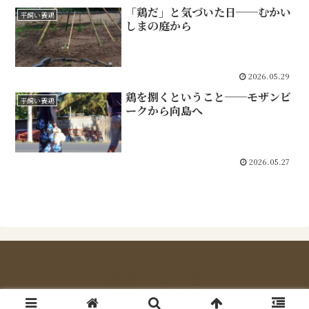
「鶏だ」と気づいた日──むかい
平飼い養鶏
しまの庭から
2026.05.29
鶏を捌くということ──モザンビ
平飼い養鶏
ークから向島へ
2026.05.27
晴耕くらし舎
Copyright © 2026 晴耕くらし舎 All Rights Reserved.