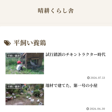
晴耕くらし舎
平飼い養鶏
試行錯誤のチキントラクター時代
平飼い養鶏
2026.07.13
端材で建てた、第一号の小屋
平飼い養鶏
2026.06.30