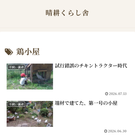
晴耕くらし舎
鶏小屋
試行錯誤のチキントラクター時代
平飼い養鶏
2026.07.13
端材で建てた、第一号の小屋
平飼い養鶏
2026.06.30