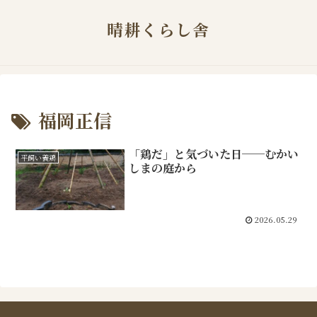
晴耕くらし舎
福岡正信
「鶏だ」と気づいた日──むかい
平飼い養鶏
しまの庭から
2026.05.29