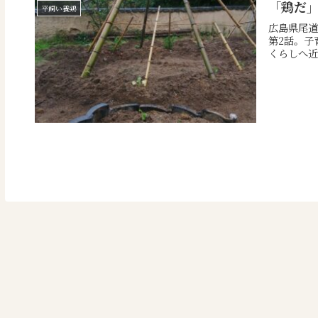
「鶏だ
平飼い養鶏
広島県尾道
第2話。子
くらしへ近