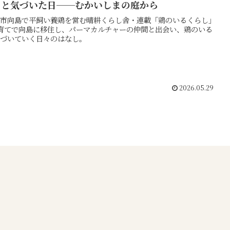
」と気づいた日──むかいしまの庭から
市向島で平飼い養鶏を営む晴耕くらし舎・連載「鶏のいるくらし」
育てで向島に移住し、パーマカルチャーの仲間と出会い、鶏のいる
づいていく日々のはなし。
2026.05.29