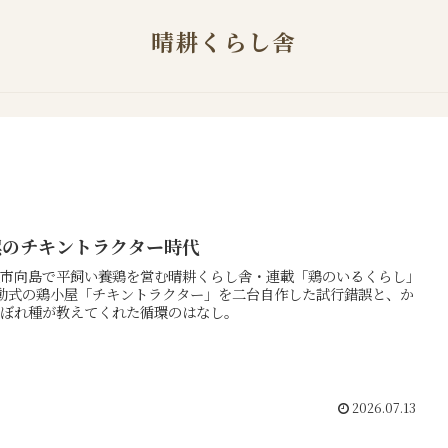
晴耕くらし舎
誤のチキントラクター時代
市向島で平飼い養鶏を営む晴耕くらし舎・連載「鶏のいるくらし」
動式の鶏小屋「チキントラクター」を二台自作した試行錯誤と、か
ぼれ種が教えてくれた循環のはなし。
2026.07.13